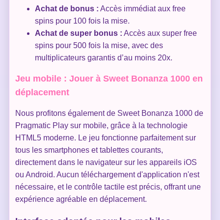
Achat de bonus :
Accès immédiat aux free
spins pour 100 fois la mise.
Achat de super bonus :
Accès aux super free
spins pour 500 fois la mise, avec des
multiplicateurs garantis d’au moins 20x.
Jeu mobile : Jouer à Sweet Bonanza 1000 en
déplacement
Nous profitons également de Sweet Bonanza 1000 de
Pragmatic Play sur mobile, grâce à la technologie
HTML5 moderne. Le jeu fonctionne parfaitement sur
tous les smartphones et tablettes courants,
directement dans le navigateur sur les appareils iOS
ou Android. Aucun téléchargement d'application n'est
nécessaire, et le contrôle tactile est précis, offrant une
expérience agréable en déplacement.