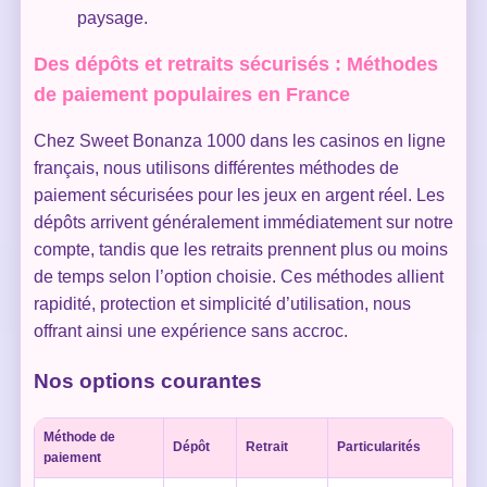
paysage.
Des dépôts et retraits sécurisés : Méthodes
de paiement populaires en France
Chez Sweet Bonanza 1000 dans les casinos en ligne
français, nous utilisons différentes méthodes de
paiement sécurisées pour les jeux en argent réel. Les
dépôts arrivent généralement immédiatement sur notre
compte, tandis que les retraits prennent plus ou moins
de temps selon l’option choisie. Ces méthodes allient
rapidité, protection et simplicité d’utilisation, nous
offrant ainsi une expérience sans accroc.
Nos options courantes
Méthode de
Dépôt
Retrait
Particularités
paiement