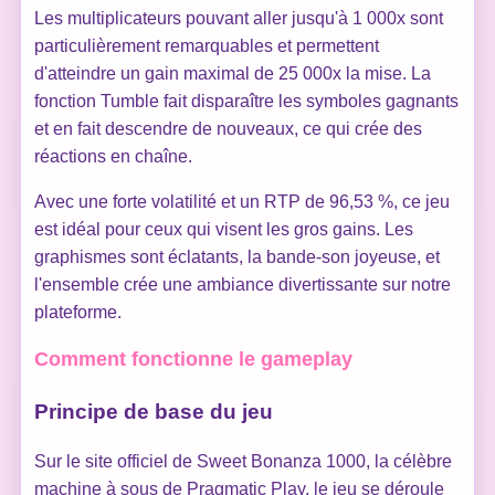
Les multiplicateurs pouvant aller jusqu'à 1 000x sont
particulièrement remarquables et permettent
d'atteindre un gain maximal de 25 000x la mise. La
fonction Tumble fait disparaître les symboles gagnants
et en fait descendre de nouveaux, ce qui crée des
réactions en chaîne.
Avec une forte volatilité et un RTP de 96,53 %, ce jeu
est idéal pour ceux qui visent les gros gains. Les
graphismes sont éclatants, la bande-son joyeuse, et
l'ensemble crée une ambiance divertissante sur notre
plateforme.
Comment fonctionne le gameplay
Principe de base du jeu
Sur le site officiel de Sweet Bonanza 1000, la célèbre
machine à sous de Pragmatic Play, le jeu se déroule