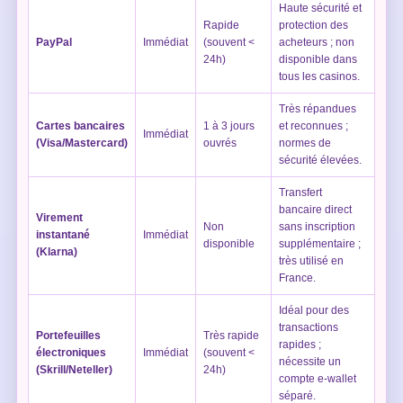
Haute sécurité et
Rapide
protection des
PayPal
Immédiat
(souvent <
acheteurs ; non
24h)
disponible dans
tous les casinos.
Très répandues
Cartes bancaires
1 à 3 jours
et reconnues ;
Immédiat
(Visa/Mastercard)
ouvrés
normes de
sécurité élevées.
Transfert
bancaire direct
Virement
Non
sans inscription
instantané
Immédiat
disponible
supplémentaire ;
(Klarna)
très utilisé en
France.
Idéal pour des
transactions
Portefeuilles
Très rapide
rapides ;
électroniques
Immédiat
(souvent <
nécessite un
(Skrill/Neteller)
24h)
compte e-wallet
séparé.