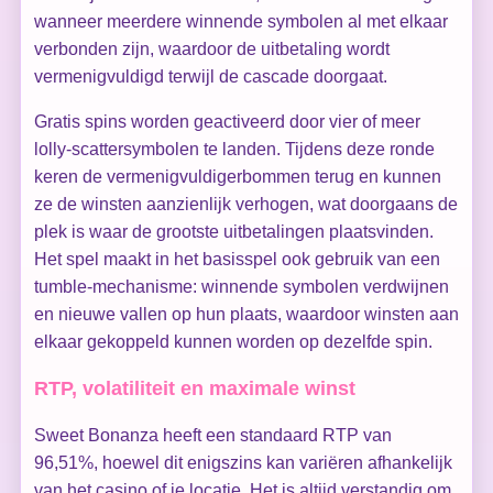
wanneer meerdere winnende symbolen al met elkaar
verbonden zijn, waardoor de uitbetaling wordt
vermenigvuldigd terwijl de cascade doorgaat.
Gratis spins worden geactiveerd door vier of meer
lolly-scattersymbolen te landen. Tijdens deze ronde
keren de vermenigvuldigerbommen terug en kunnen
ze de winsten aanzienlijk verhogen, wat doorgaans de
plek is waar de grootste uitbetalingen plaatsvinden.
Het spel maakt in het basisspel ook gebruik van een
tumble-mechanisme: winnende symbolen verdwijnen
en nieuwe vallen op hun plaats, waardoor winsten aan
elkaar gekoppeld kunnen worden op dezelfde spin.
RTP, volatiliteit en maximale winst
Sweet Bonanza heeft een standaard RTP van
96,51%, hoewel dit enigszins kan variëren afhankelijk
van het casino of je locatie. Het is altijd verstandig om