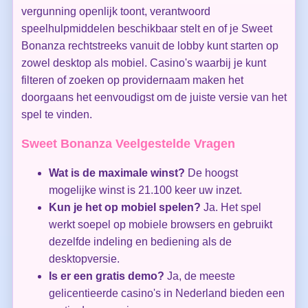
vergunning openlijk toont, verantwoord
speelhulpmiddelen beschikbaar stelt en of je Sweet
Bonanza rechtstreeks vanuit de lobby kunt starten op
zowel desktop als mobiel. Casino's waarbij je kunt
filteren of zoeken op providernaam maken het
doorgaans het eenvoudigst om de juiste versie van het
spel te vinden.
Sweet Bonanza Veelgestelde Vragen
Wat is de maximale winst?
De hoogst
mogelijke winst is 21.100 keer uw inzet.
Kun je het op mobiel spelen?
Ja. Het spel
werkt soepel op mobiele browsers en gebruikt
dezelfde indeling en bediening als de
desktopversie.
Is er een gratis demo?
Ja, de meeste
gelicentieerde casino's in Nederland bieden een