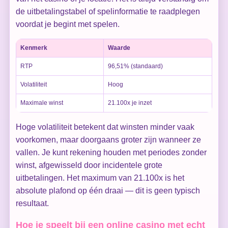
de uitbetalingstabel of spelinformatie te raadplegen
voordat je begint met spelen.
Kenmerk
Waarde
RTP
96,51% (standaard)
Volatiliteit
Hoog
Maximale winst
21.100x je inzet
Hoge volatiliteit betekent dat winsten minder vaak
voorkomen, maar doorgaans groter zijn wanneer ze
vallen. Je kunt rekening houden met periodes zonder
winst, afgewisseld door incidentele grote
uitbetalingen. Het maximum van 21.100x is het
absolute plafond op één draai — dit is geen typisch
resultaat.
Hoe je speelt bij een online casino met echt