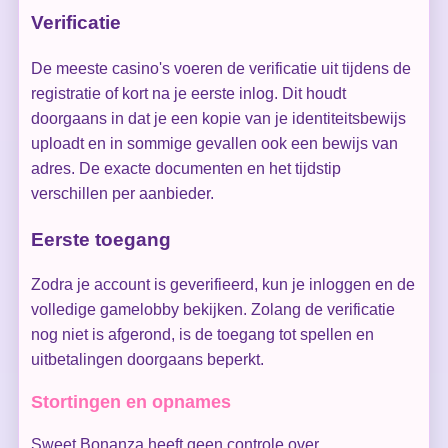
Verificatie
De meeste casino's voeren de verificatie uit tijdens de
registratie of kort na je eerste inlog. Dit houdt
doorgaans in dat je een kopie van je identiteitsbewijs
uploadt en in sommige gevallen ook een bewijs van
adres. De exacte documenten en het tijdstip
verschillen per aanbieder.
Eerste toegang
Zodra je account is geverifieerd, kun je inloggen en de
volledige gamelobby bekijken. Zolang de verificatie
nog niet is afgerond, is de toegang tot spellen en
uitbetalingen doorgaans beperkt.
Stortingen en opnames
Sweet Bonanza heeft geen controle over