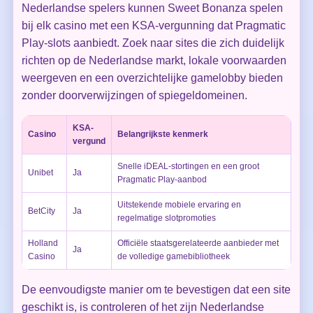
Nederlandse spelers kunnen Sweet Bonanza spelen
bij elk casino met een KSA-vergunning dat Pragmatic
Play-slots aanbiedt. Zoek naar sites die zich duidelijk
richten op de Nederlandse markt, lokale voorwaarden
weergeven en een overzichtelijke gamelobby bieden
zonder doorverwijzingen of spiegeldomeinen.
KSA-
Casino
Belangrijkste kenmerk
vergund
Snelle iDEAL-stortingen en een groot
Unibet
Ja
Pragmatic Play-aanbod
Uitstekende mobiele ervaring en
BetCity
Ja
regelmatige slotpromoties
Holland
Officiële staatsgerelateerde aanbieder met
Ja
Casino
de volledige gamebibliotheek
De eenvoudigste manier om te bevestigen dat een site
geschikt is, is controleren of het zijn Nederlandse