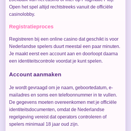
Open het spel altijd rechtstreeks vanuit de officiële
casinolobby.
Registratieproces
Registreren bij een online casino dat geschikt is voor
Nederlandse spelers duurt meestal een paar minuten.
Je maakt eerst een account aan en doorloopt daarna
een identiteitscontrole voordat je kunt spelen.
Account aanmaken
Je wordt gevraagd om je naam, geboortedatum, e-
mailadres en soms een telefoonnummer in te vullen.
De gegevens moeten overeenkomen met je officiële
identiteitsdocumenten, omdat de Nederlandse
regelgeving vereist dat operators controleren of
spelers minimaal 18 jaar oud zijn.