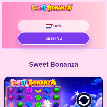
Dutch
Speel Nu
Sweet Bonanza