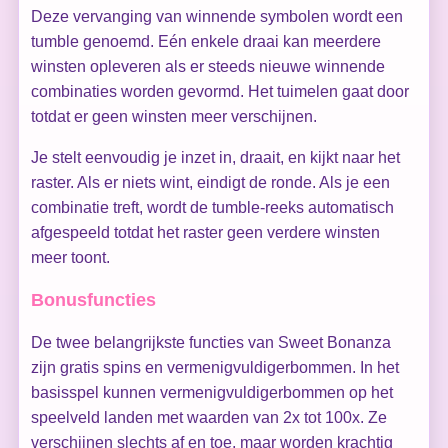
Deze vervanging van winnende symbolen wordt een
tumble genoemd. Eén enkele draai kan meerdere
winsten opleveren als er steeds nieuwe winnende
combinaties worden gevormd. Het tuimelen gaat door
totdat er geen winsten meer verschijnen.
Je stelt eenvoudig je inzet in, draait, en kijkt naar het
raster. Als er niets wint, eindigt de ronde. Als je een
combinatie treft, wordt de tumble-reeks automatisch
afgespeeld totdat het raster geen verdere winsten
meer toont.
Bonusfuncties
De twee belangrijkste functies van Sweet Bonanza
zijn gratis spins en vermenigvuldigerbommen. In het
basisspel kunnen vermenigvuldigerbommen op het
speelveld landen met waarden van 2x tot 100x. Ze
verschijnen slechts af en toe, maar worden krachtig