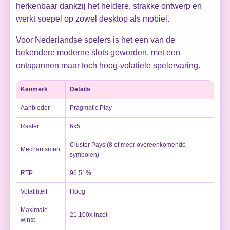
herkenbaar dankzij het heldere, strakke ontwerp en
werkt soepel op zowel desktop als mobiel.
Voor Nederlandse spelers is het een van de
bekendere moderne slots geworden, met een
ontspannen maar toch hoog-volatiele spelervaring.
Kenmerk
Details
Aanbieder
Pragmatic Play
Raster
6x5
Cluster Pays (8 of meer overeenkomende
Mechanismen
symbolen)
RTP
96,51%
Volatiliteit
Hoog
Maximale
21.100x inzet
winst